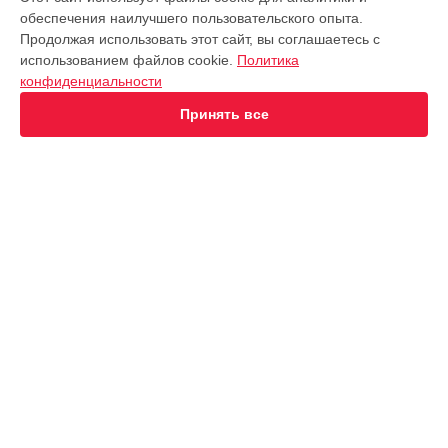
обеспечения наилучшего пользовательского опыта.
Объектив
Продолжая использовать этот сайт, вы соглашаетесь с
Фотовспышка
использованием файлов cookie.
Политика
Фотоаппарат
конфиденциальности
СТРАНИЦЫ
Принять все
Цены
Гарантия
Доставка
Контакты
Карта сайта
КОНТАКТЫ
+7 (800) 302-40-76
Ежедневно с 10:00 до 20:00
г. Москва, улица 8 Марта, 14
info@fujifilm-services.ru
Политика конфиденциальности
Способы оплаты