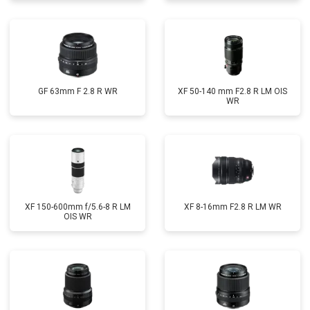
GF 63mm F 2.8 R WR
XF 50-140 mm F2.8 R LM OIS
WR
XF 150-600mm f/5.6-8 R LM
XF 8-16mm F2.8 R LM WR
OIS WR