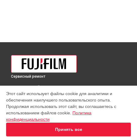
Сервисный ремонт
ВЫБЕРИ СВОЙ ГОРОД
Этот сайт использует файлы cookie для аналитики и
Полировка объектива XF 8mm F3.5 R WR Fujifilm в
обеспечения наилучшего пользовательского опыта.
Краснодаре
Продолжая использовать этот сайт, вы соглашаетесь с
Полировка объектива XF 8mm F3.5 R WR Fujifilm в
Ростове-
использованием файлов cookie.
Политика
на-Дону
конфиденциальности
Полировка объектива XF 8mm F3.5 R WR Fujifilm в
Нижнем
Новгороде
Принять все
Полировка объектива XF 8mm F3.5 R WR Fujifilm в