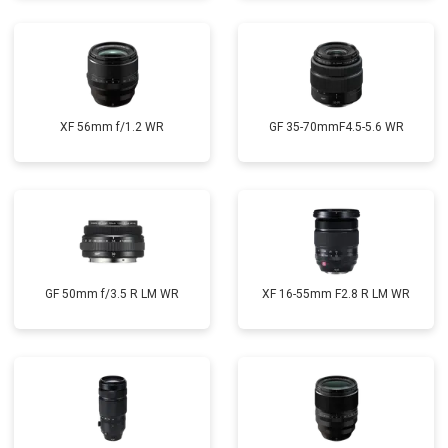
XF 56mm f/1.2 WR
GF 35-70mmF4.5-5.6 WR
GF 50mm f/3.5 R LM WR
XF 16-55mm F2.8 R LM WR