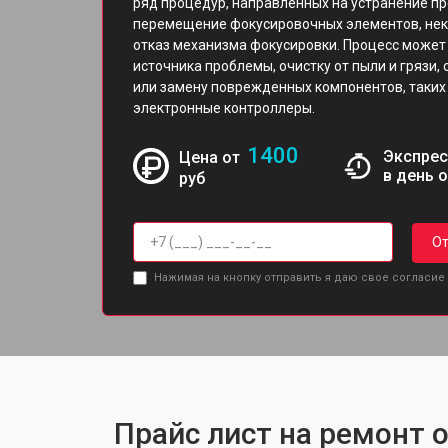
ряд процедур, направленных на устранение пр
перемещение фокусировочных элементов, неко
отказ механизма фокусировки. Процесс может
источника проблемы, очистку от пыли и грязи,
или замену поврежденных компонентов, таких 
электронные контроллеры.
1400
Экспрес
Цена от
в день 
руб
От
Нажимая на кнопку отправить я даю свое согласие
Прайс лист на ремонт о