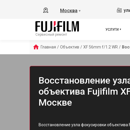
ул
Москва
▼
УСЛУГИ
Сервисный ремонт
Главная
/
Объектив
/
XF 56mm f/1.2 WR
/
Вос
Восстановление узл
объектива Fujifilm X
Москве
Восстановление узла фокусировки объектива Fu