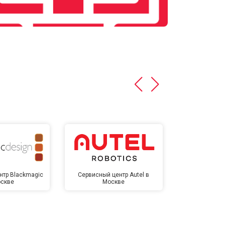
нтр Blackmagic
Сервисный центр Autel в
Сервисный 
оскве
Москве
Мо