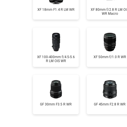
XF 18mm F1.4 R LM WR
XF 80mm f/2.8 R LM OI
WR Macro
XF 100-400mm f/4.5-5.6
XF 50mm f/1.0 R WR
R LM OIS WR
GF 30mm F3.5 R WR
GF 45mm F2.8 R WR