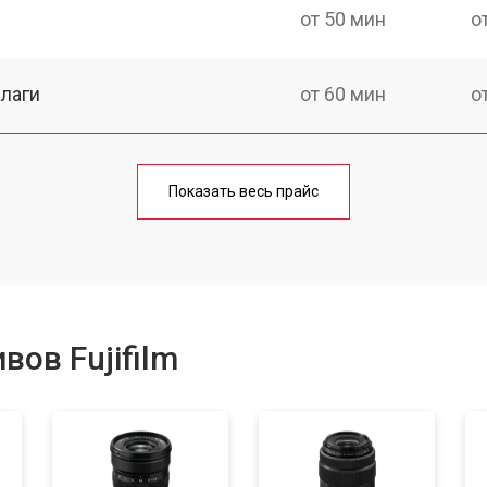
от 50 мин
о
лаги
от 60 мин
о
от 50 мин
о
Показать весь прайс
от 80 мин
о
от 40 мин
о
ов Fujifilm
лизатора
от 80 мин
о