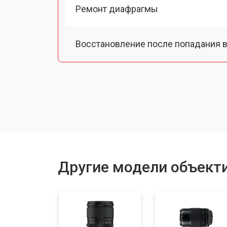
Ремонт диафрагмы
Восстановление после попадания в
Чистка от пыли
Юстировка
Замена байонета
Другие модели объектив
Ремонт шлейфа оптического стаби