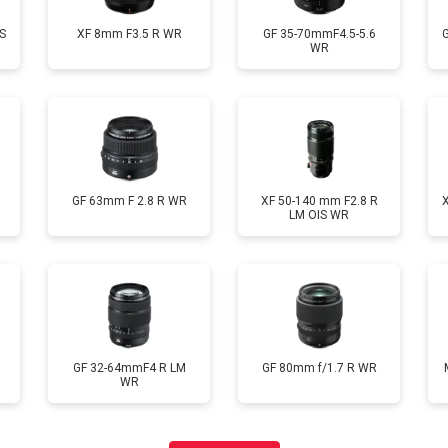
S
XF 8mm F3.5 R WR
GF 35-70mmF4.5-5.6
WR
GF 63mm F 2.8 R WR
XF 50-140 mm F2.8 R
LM OIS WR
GF 32-64mmF4 R LM
GF 80mm f/1.7 R WR
WR