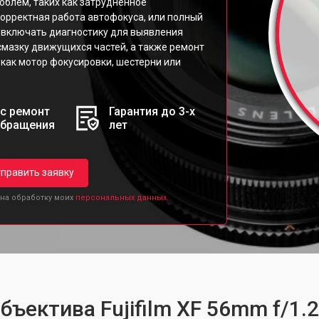
облем, таких как затрудненное
рректная работа автофокуса, или полный
 включать диагностику для выявления
 смазку движущихся частей, а также ремонт
как мотор фокусировки, шестерни или
с ремонт
Гарантия до 3-х
обращения
лет
править заявку
 на обработку моих
персональных данных.
бъектива Fujifilm XF 56mm f/1.