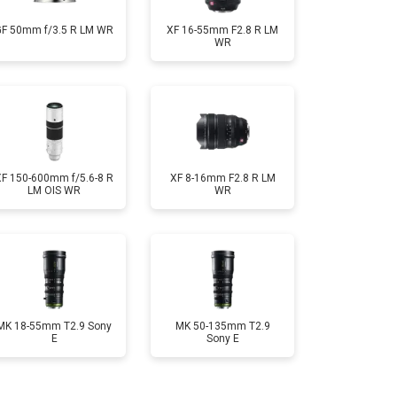
GF 50mm f/3.5 R LM WR
XF 16-55mm F2.8 R LM
WR
XF 150-600mm f/5.6-8 R
XF 8-16mm F2.8 R LM
LM OIS WR
WR
MK 18-55mm T2.9 Sony
MK 50-135mm T2.9
E
Sony E