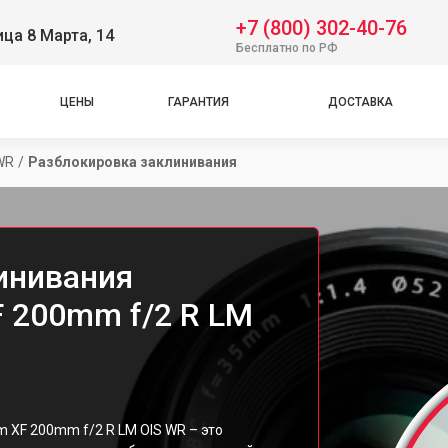
+7 (800) 302-40-76
ица 8 Марта, 14
Бесплатно по РФ
ЦЕНЫ
ГАРАНТИЯ
ДОСТАВКА
WR
/
Разблокировка заклинивания
инивания
XF 200mm f/2 R LM
m XF 200mm f/2 R LM OIS WR – это