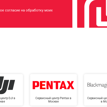
ое согласие на обработку моих
центр DJI в
Сервисный центр Pentax в
Сервисный це
кве
Москве
в М