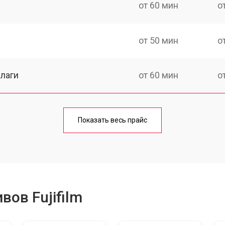
от 60 мин
о
от 50 мин
о
лаги
от 60 мин
о
от 50 мин
о
Показать весь прайс
от 80 мин
о
от 40 мин
о
ов Fujifilm
лизатора
от 80 мин
о