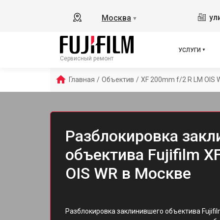
ул
Москва
▼
УСЛУГИ
Сервисный ремонт
Главная
/
Объектив
/
XF 200mm f/2 R LM OIS 
Разблокировка закл
объектива Fujifilm 
OIS WR в Москве
Разблокировка заклинившего объектива Fujifil