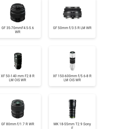
GF 35-70mmF4.5-5.6
GF 50mm f/3.5 R LM WR
WR
XF 50-140 mm F2.8 R
XF 150-600mm f/5.6-8 R
LM OIS WR
LM OIS WR
GF 80mm f/1.7 R WR
MK 18-55mm T2.9 Sony
E