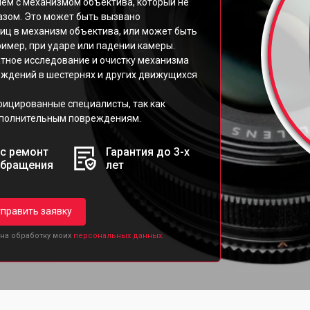
лем с механизмом объектива, который не
азом. Это может быть вызвано
тиц в механизм объектива, или может быть
имер, при ударе или падении камеры.
атное исследование и очистку механизма
еждений в шестернях и других движущихся
фицированные специалисты, так как
ополнительным повреждениям.
с ремонт
Гарантия до 3-х
обращения
лет
править заявку
 на обработку моих
персональных данных.