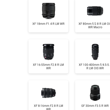
XF 18mm F1.4 R LM WR
XF 80mm f/2.8 R LM OI
WR Macro
XF 16-55mm F2.8 R LM
XF 100-400mm f/4.5-5.
WR
R LM OIS WR
XF 8-16mm F2.8 R LM
GF 30mm F3.5 R WR
WR