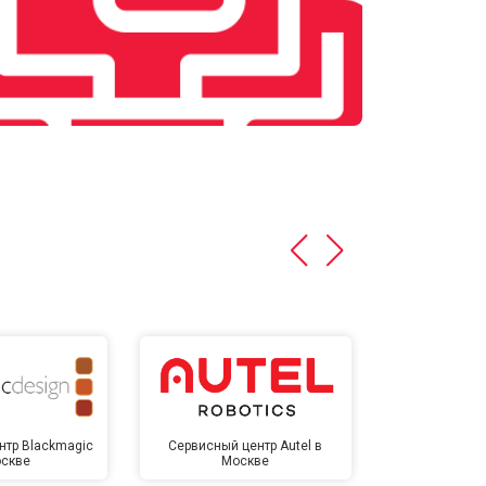
нтр Blackmagic
Сервисный центр Autel в
Сервисный 
оскве
Москве
Мо