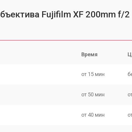
бъектива Fujifilm XF 200mm f/2
Время
Ц
от 15 мин
б
от 50 мин
о
от 40 мин
о