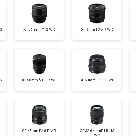
S
XF 56mm f/1.2 WR
XF 8mm F3.5 R WR
6
XF 50mm f/1.0 R WR
GF 63mm F 2.8 R WR
GF 45mm F2.8 R WR
GF 32-64mmF4 R LM
WR