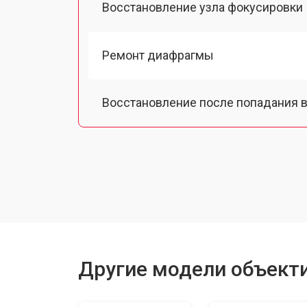
Восстановление узла фокусировки
Ремонт диафрагмы
Восстановление после попадания в
Чистка от пыли
Юстировка
Замена байонета
Другие модели объектив
Ремонт шлейфа оптического стаби