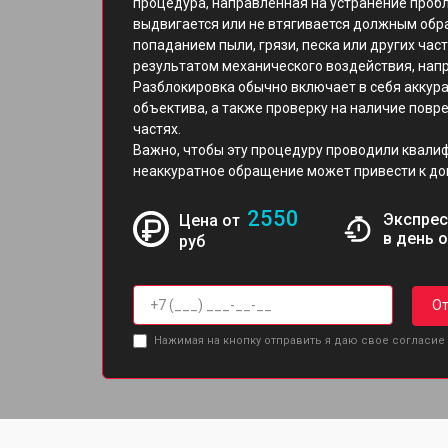
процедура, направленная на устранение проб
выдвигается или не втягивается должным обр
попаданием пыли, грязи, песка или других час
результатом механического воздействия, напр
Разблокировка обычно включает в себя аккур
объектива, а также проверку на наличие повр
частях.
Важно, чтобы эту процедуру проводили квали
неаккуратное обращение может привести к д
2550
Экспрес
Цена от
в день 
руб
От
Нажимая на кнопку отправить я даю свое согласие