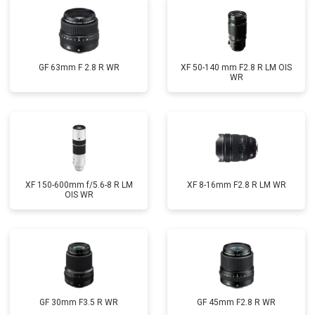
GF 63mm F 2.8 R WR
XF 50-140 mm F2.8 R LM OIS
WR
XF 150-600mm f/5.6-8 R LM
XF 8-16mm F2.8 R LM WR
OIS WR
GF 30mm F3.5 R WR
GF 45mm F2.8 R WR