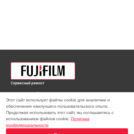
Сервисный ремонт
ВЫБЕРИ СВОЙ ГОРОД
Этот сайт использует файлы cookie для аналитики и
Юстировка объектива XF 150-600mm f/5.6-8 R LM OIS WR
обеспечения наилучшего пользовательского опыта.
Fujifilm в
Краснодаре
Продолжая использовать этот сайт, вы соглашаетесь с
Юстировка объектива XF 150-600mm f/5.6-8 R LM OIS WR
использованием файлов cookie.
Политика
Fujifilm в
Ростове-на-Дону
конфиденциальности
Юстировка объектива XF 150-600mm f/5.6-8 R LM OIS WR
Fujifilm в
Нижнем Новгороде