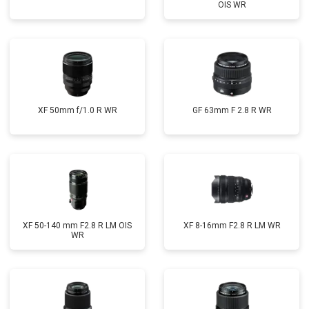
OIS WR
XF 50mm f/1.0 R WR
GF 63mm F 2.8 R WR
XF 50-140 mm F2.8 R LM OIS
XF 8-16mm F2.8 R LM WR
WR