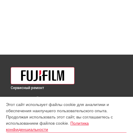
Сервисный ремонт
ВЫБЕРИ СВОЙ ГОРОД
Этот сайт использует файлы cookie для аналитики и
Ремонт кольца зуммирования объектива Fujifilm в
обеспечения наилучшего пользовательского опыта.
Краснодаре
Продолжая использовать этот сайт, вы соглашаетесь с
Ремонт кольца зуммирования объектива Fujifilm в
использованием файлов cookie.
Политика
Ростове-на-Дону
конфиденциальности
Ремонт кольца зуммирования объектива Fujifilm в
Нижнем