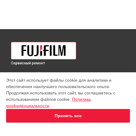
Сервисный ремонт
ВЫБЕРИ СВОЙ ГОРОД
Этот сайт использует файлы cookie для аналитики и
Юстировка объектива MKX50-135mm T2.9 Lens Fujifilm в
обеспечения наилучшего пользовательского опыта.
Краснодаре
Продолжая использовать этот сайт, вы соглашаетесь с
Юстировка объектива MKX50-135mm T2.9 Lens Fujifilm в
использованием файлов cookie.
Политика
Ростове-на-Дону
конфиденциальности
Юстировка объектива MKX50-135mm T2.9 Lens Fujifilm в
Нижнем Новгороде
Принять все
Юстировка объектива MKX50-135mm T2.9 Lens Fujifilm в
Новосибирске
Юстировка объектива MKX50-135mm T2.9 Lens Fujifilm в