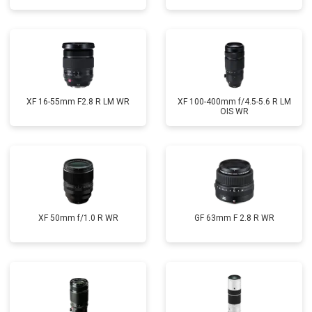
XF 16-55mm F2.8 R LM WR
XF 100-400mm f/4.5-5.6 R LM
OIS WR
XF 50mm f/1.0 R WR
GF 63mm F 2.8 R WR