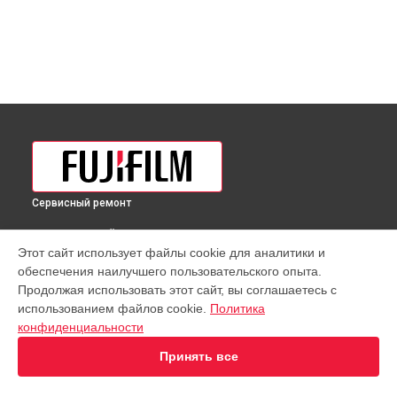
Сервисный ремонт
ВЫБЕРИ СВОЙ ГОРОД
Этот сайт использует файлы cookie для аналитики и
Чистка от пыли объектива MK 50-135mm T2.9 Sony E Fujifilm
обеспечения наилучшего пользовательского опыта.
в
Краснодаре
Продолжая использовать этот сайт, вы соглашаетесь с
Чистка от пыли объектива MK 50-135mm T2.9 Sony E Fujifilm
использованием файлов cookie.
Политика
в
Ростове-на-Дону
конфиденциальности
Чистка от пыли объектива MK 50-135mm T2.9 Sony E Fujifilm
в
Нижнем Новгороде
Принять все
Чистка от пыли объектива MK 50-135mm T2.9 Sony E Fujifilm
в
Новосибирске