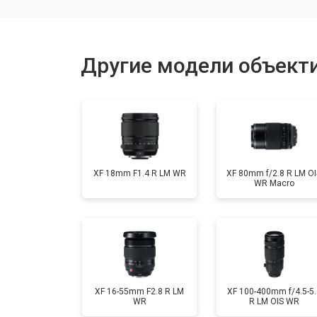
Юстировка
Другие модели объектив
Замена байонета
Ремонт шлейфа оптического стаби
XF 18mm F1.4 R LM WR
XF 80mm f/2.8 R LM OI
WR Macro
XF 16-55mm F2.8 R LM
XF 100-400mm f/4.5-5.
WR
R LM OIS WR