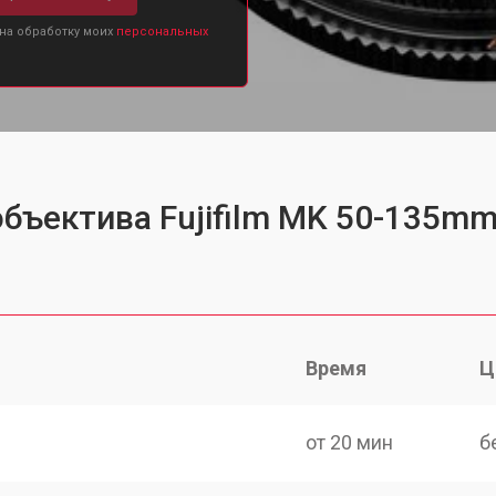
 на обработку моих
персональных
бъектива Fujifilm MK 50-135mm
Время
Ц
от 20 мин
б