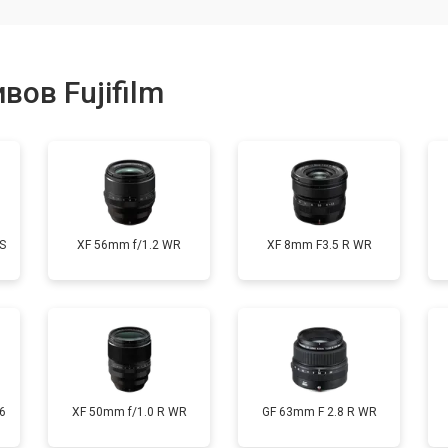
от 80 мин
о
ов Fujifilm
от 40 мин
о
лизатора
от 80 мин
о
S
XF 56mm f/1.2 WR
XF 8mm F3.5 R WR
6
XF 50mm f/1.0 R WR
GF 63mm F 2.8 R WR