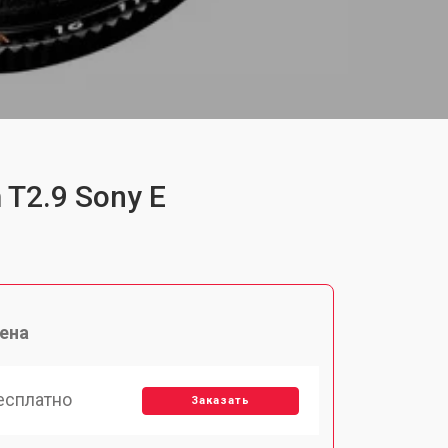
 T2.9 Sony E
ена
есплатно
Заказать