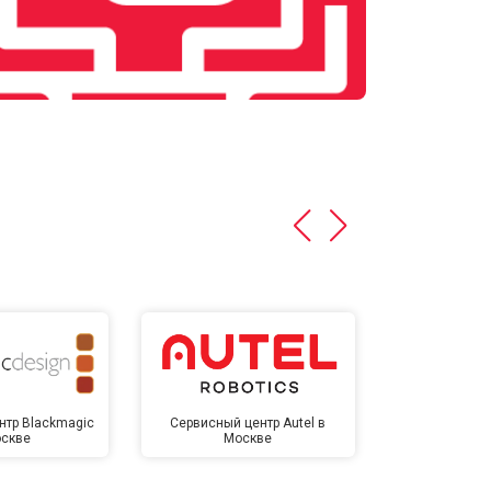
нтр Blackmagic
Сервисный центр Autel в
Сервисный 
оскве
Москве
Мо