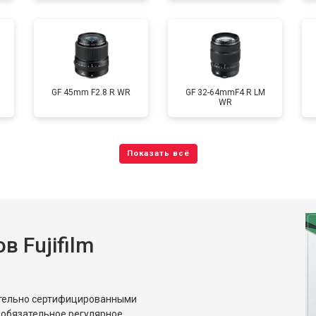
GF 45mm F2.8 R WR
GF 32-64mmF4 R LM
WR
 Fujifilm
ительно сертифицированными
 обязательное регулярное