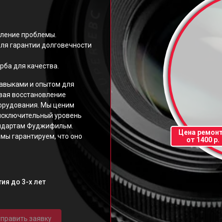
еление проблемы.
ля гарантии долговечности
рба для качества.
авыками и опытом для
вая восстановление
орудования. Мы ценим
исключительный уровень
андартам Фуджифильм.
Цена ремон
мы гарантируем, что оно
от 1400 р.
ия до 3-х лет
править заявку