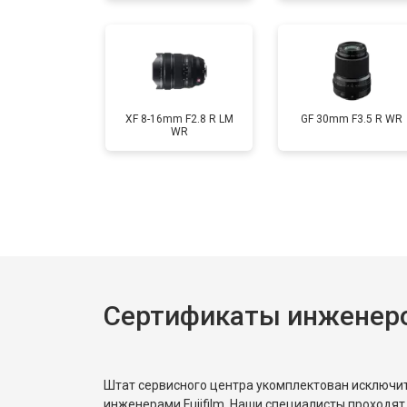
XF 8-16mm F2.8 R LM
GF 30mm F3.5 R WR
WR
Сертификаты инженеров
Штат сервисного центра укомплектован исключ
инженерами Fujifilm. Наши специалисты проходят