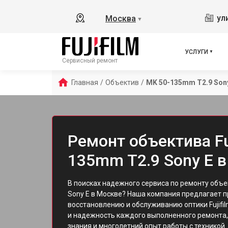
ул
Москва
▼
УСЛУГИ
Сервисный ремонт
Главная
/
Объектив
/
MK 50-135mm T2.9 Son
Ремонт объектива Fu
135mm T2.9 Sony E 
В поисках надежного сервиса по ремонту объ
Sony E в Москве? Наша компания предлагает 
восстановлению и обслуживанию оптики Fujifi
и надежность каждого выполненного ремонта,
знания и многолетний опыт работы с техникой.