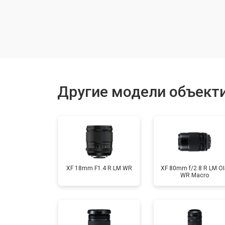
Восстановление после попадания в
Чистка от пыли
Юстировка
Другие модели объектив
Замена байонета
XF 18mm F1.4 R LM WR
XF 80mm f/2.8 R LM OI
WR Macro