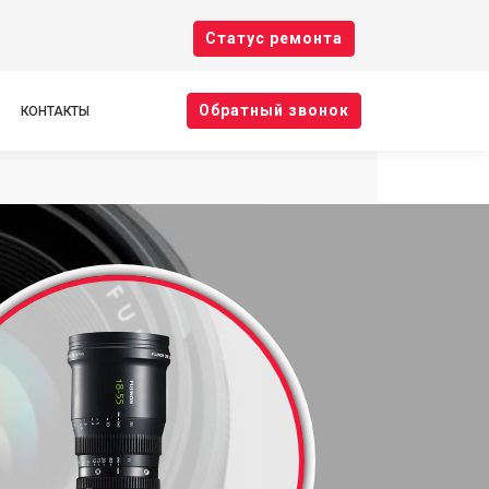
Cтатус ремонта
Oбратный звонок
КОНТАКТЫ