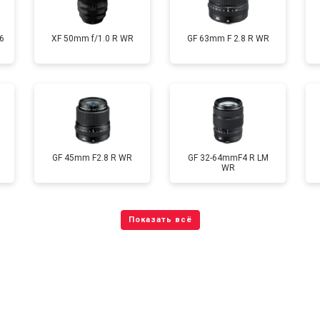
6
XF 50mm f/1.0 R WR
GF 63mm F 2.8 R WR
GF 45mm F2.8 R WR
GF 32-64mmF4 R LM
WR