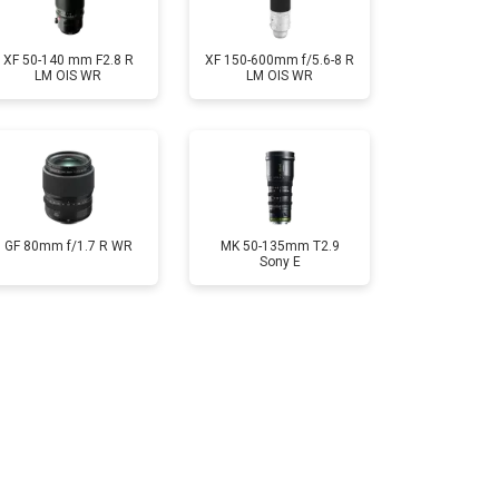
XF 50-140 mm F2.8 R
XF 150-600mm f/5.6-8 R
LM OIS WR
LM OIS WR
GF 80mm f/1.7 R WR
MK 50-135mm T2.9
Sony E