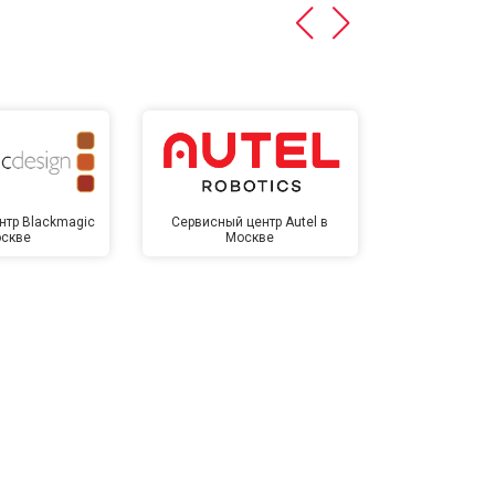
нтр Blackmagic
Сервисный центр Autel в
Сервисный 
оскве
Москве
Мо