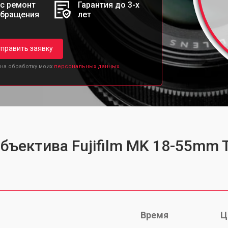
с ремонт
Гарантия до 3-х
обращения
лет
править заявку
 на обработку моих
персональных данных.
бъектива Fujifilm MK 18-55mm T
Время
Ц