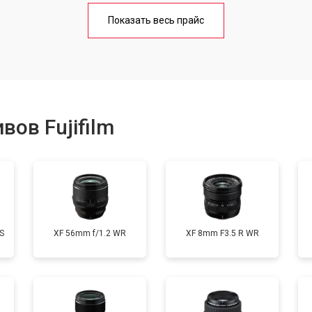
лаги
от 60 мин
о
Показать весь прайс
от 50 мин
о
от 80 мин
о
ов Fujifilm
от 40 мин
о
S
XF 56mm f/1.2 WR
XF 8mm F3.5 R WR