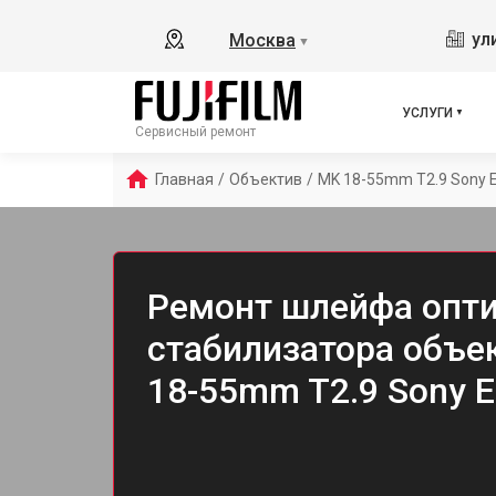
ул
Москва
▼
УСЛУГИ
Сервисный ремонт
Главная
/
Объектив
/
MK 18-55mm T2.9 Sony 
Ремонт шлейфа опти
стабилизатора объек
18-55mm T2.9 Sony E