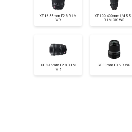
XF 16-55mm F2.8 R LM
XF 100-400mm f/4.5-5.
WR
R LM OIS WR
XF 8-16mm F2.8 R LM
GF 30mm F3.5 R WR
WR