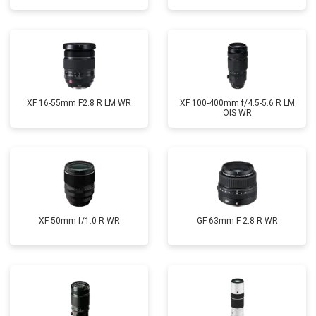
XF 16-55mm F2.8 R LM WR
XF 100-400mm f/4.5-5.6 R LM
OIS WR
XF 50mm f/1.0 R WR
GF 63mm F 2.8 R WR