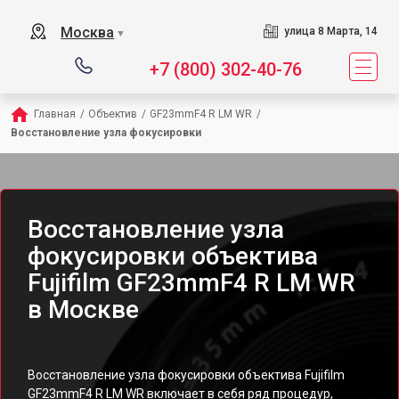
Москва
улица 8 Марта, 14
▼
+7 (800) 302-40-76
Главная
/
Объектив
/
GF23mmF4 R LM WR
/
Восстановление узла фокусировки
Восстановление узла
фокусировки объектива
Fujifilm GF23mmF4 R LM WR
в Москве
Восстановление узла фокусировки объектива Fujifilm
GF23mmF4 R LM WR включает в себя ряд процедур,