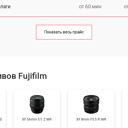
лаги
от 60 мин
о
от 50 мин
о
Показать весь прайс
от 80 мин
о
от 40 мин
о
ов Fujifilm
лизатора
от 80 мин
о
S
XF 56mm f/1.2 WR
XF 8mm F3.5 R WR