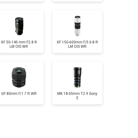
XF 50-140 mm F2.8 R
XF 150-600mm f/5.6-8 R
LM OIS WR
LM OIS WR
GF 80mm f/1.7 R WR
MK 18-55mm T2.9 Sony
E