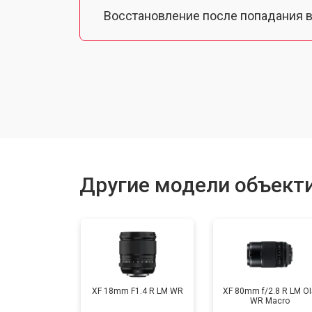
Восстановление после попадания в
Чистка от пыли
Юстировка
Замена байонета
Другие модели объектив
Ремонт шлейфа оптического стаби
XF 18mm F1.4 R LM WR
XF 80mm f/2.8 R LM OI
WR Macro