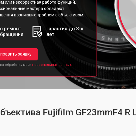
ем или некорректная работа функций.
ессиональные мастера обладают
шения возникших проблем с объективом.
с ремонт
Гарантия до 3-х
обращения
лет
править заявку
 на обработку моих
персональных данных.
объектива Fujifilm GF23mmF4 R