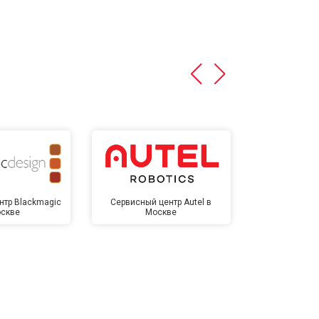
нтр Blackmagic
Сервисный центр Autel в
Сервисный 
оскве
Москве
Мо