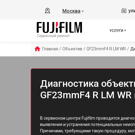
ул
Москва
▼
УСЛУГИ
Сервисный ремонт
Главная
/
Объектив
/
GF23mmF4 R LM WR
/
Д
Диагностика объекти
GF23mmF4 R LM WR 
В сервисном центре Fujifilm проводится диаг
выявления и устранения потенциальных неисп
Причинами, требующими такую процедуру, мог