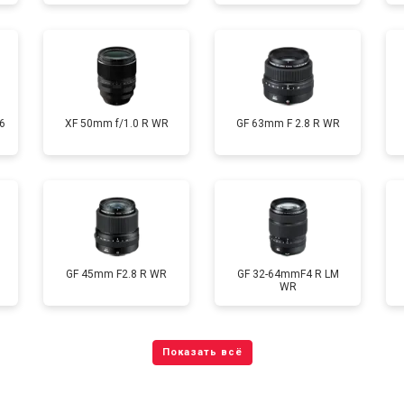
6
XF 50mm f/1.0 R WR
GF 63mm F 2.8 R WR
GF 45mm F2.8 R WR
GF 32-64mmF4 R LM
WR