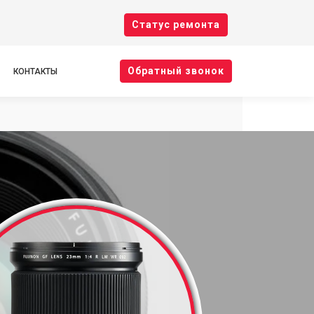
Cтатус ремонта
Oбратный звонок
КОНТАКТЫ