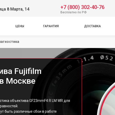
+7 (800) 302-40-76
ица 8 Марта, 14
Бесплатно по РФ
ЦЕНЫ
ГАРАНТИЯ
ДОСТАВКА
иагностика
ва Fujifilm
в Москве
ностика объектива GF23mmF4 R LM WR для
равностей.
ут быть различные сбои в работе