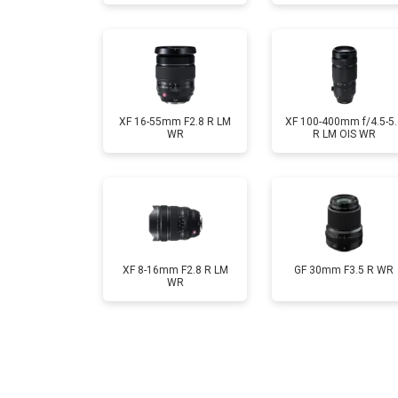
XF 16-55mm F2.8 R LM
XF 100-400mm f/4.5-5.
WR
R LM OIS WR
XF 8-16mm F2.8 R LM
GF 30mm F3.5 R WR
WR