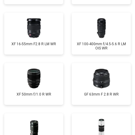
XF 16-55mm F2.8 R LM WR
XF 100-400mm f/4.5-5.6 R LM
OIS WR
XF 50mm f/1.0 R WR
GF 63mm F 2.8 R WR