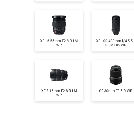
XF 16-55mm F2.8 R LM
XF 100-400mm f/4.5-5.
WR
R LM OIS WR
XF 8-16mm F2.8 R LM
GF 30mm F3.5 R WR
WR