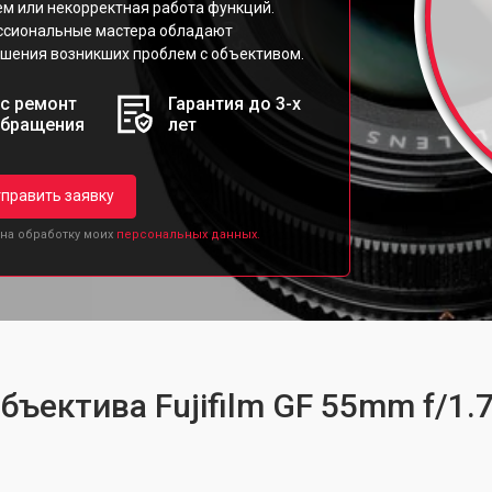
ем или некорректная работа функций.
ессиональные мастера обладают
шения возникших проблем с объективом.
с ремонт
Гарантия до 3-х
обращения
лет
править заявку
 на обработку моих
персональных данных.
бъектива Fujifilm GF 55mm f/1.