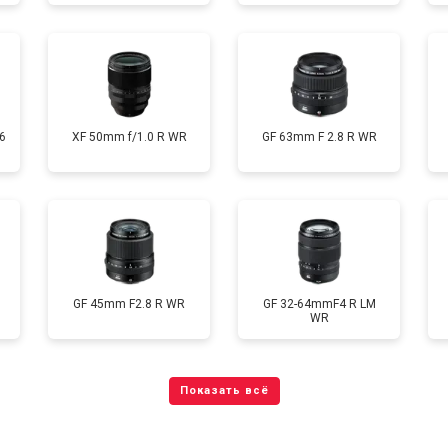
6
XF 50mm f/1.0 R WR
GF 63mm F 2.8 R WR
GF 45mm F2.8 R WR
GF 32-64mmF4 R LM
WR