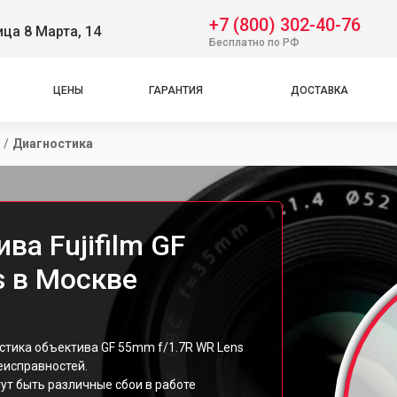
+7 (800) 302-40-76
ица 8 Марта, 14
Бесплатно по РФ
ЦЕНЫ
ГАРАНТИЯ
ДОСТАВКА
/
Диагностика
ва Fujifilm GF
s в Москве
остика объектива GF 55mm f/1.7R WR Lens
еисправностей.
ут быть различные сбои в работе