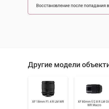
Восстановление после попадания в
Чистка от пыли
Юстировка
Замена байонета
Другие модели объектив
Ремонт шлейфа оптического стаби
XF 18mm F1.4 R LM WR
XF 80mm f/2.8 R LM OI
WR Macro