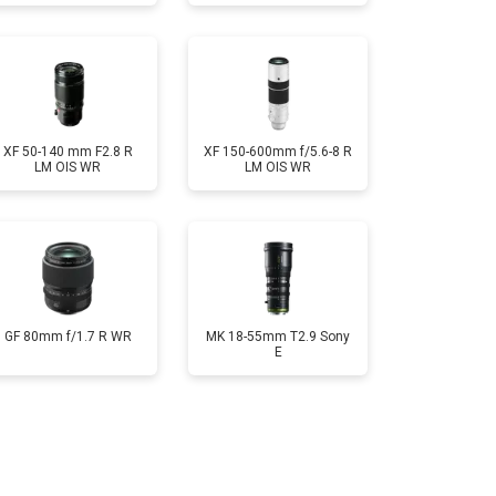
XF 50-140 mm F2.8 R
XF 150-600mm f/5.6-8 R
LM OIS WR
LM OIS WR
GF 80mm f/1.7 R WR
MK 18-55mm T2.9 Sony
E