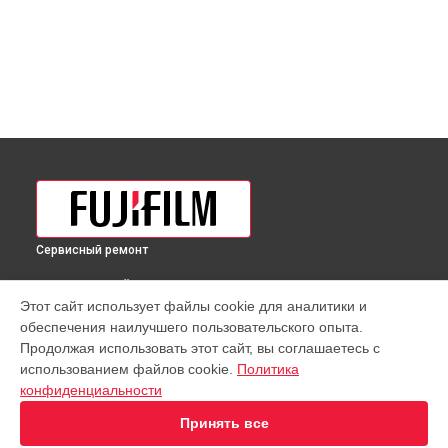
Сервисный ремонт
ВЫБЕРИ СВОЙ ГОРОД
Этот сайт использует файлы cookie для аналитики и
Полировка объектива GF 45mm F2.8 R WR Fujifilm в
обеспечения наилучшего пользовательского опыта.
Краснодаре
Продолжая использовать этот сайт, вы соглашаетесь с
Полировка объектива GF 45mm F2.8 R WR Fujifilm в
использованием файлов cookie.
Политика
Ростове-на-Дону
конфиденциальности
Полировка объектива GF 45mm F2.8 R WR Fujifilm в
Нижнем
Новгороде
Принять все
Полировка объектива GF 45mm F2.8 R WR Fujifilm в