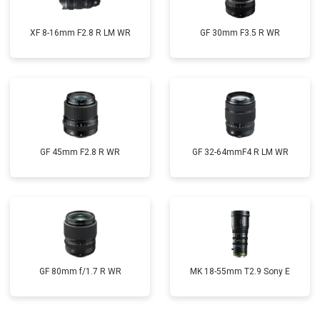
XF 8-16mm F2.8 R LM WR
GF 30mm F3.5 R WR
GF 45mm F2.8 R WR
GF 32-64mmF4 R LM WR
GF 80mm f/1.7 R WR
MK 18-55mm T2.9 Sony E