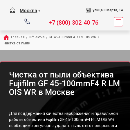
Москва
улица 8 Марта, 14
▼
+7 (800) 302-40-76
Главная
/
Объектив
/
GF 45-100mmF4 R LM OIS WR
/
Чистка от пыли
Чистка от пыли объектива
Fujifilm GF 45-100mmF4 R LM
OIS WR в Москве
Для поддержания качества изображения и правильной
работы объектива Fujifilm GF 45-100mmF4 R LM OIS WR
необходимо регулярно удалять пыль с его поверхности.