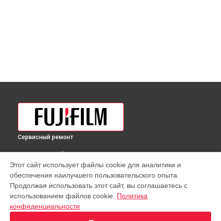
Сервисный ремонт
ВЫБЕРИ СВОЙ ГОРОД
Этот сайт использует файлы cookie для аналитики и
Чистка от пыли объектива GF 45-100mmF4 R LM OIS WR
обеспечения наилучшего пользовательского опыта.
Fujifilm в
Краснодаре
Продолжая использовать этот сайт, вы соглашаетесь с
Чистка от пыли объектива GF 45-100mmF4 R LM OIS WR
использованием файлов cookie.
Политика
Fujifilm в
Ростове-на-Дону
конфиденциальности
Чистка от пыли объектива GF 45-100mmF4 R LM OIS WR
Fujifilm в
Нижнем Новгороде