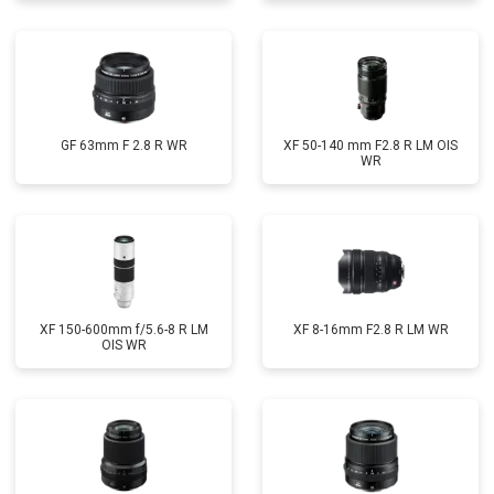
GF 63mm F 2.8 R WR
XF 50-140 mm F2.8 R LM OIS
WR
XF 150-600mm f/5.6-8 R LM
XF 8-16mm F2.8 R LM WR
OIS WR