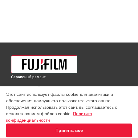
Сервисный ремонт
ВЫБЕРИ СВОЙ ГОРОД
Этот сайт использует файлы cookie для аналитики и
Полировка объектива GF 35-70mmF4.5-5.6 WR Fujifilm в
обеспечения наилучшего пользовательского опыта.
Краснодаре
Продолжая использовать этот сайт, вы соглашаетесь с
Полировка объектива GF 35-70mmF4.5-5.6 WR Fujifilm в
использованием файлов cookie.
Политика
Ростове-на-Дону
конфиденциальности
Полировка объектива GF 35-70mmF4.5-5.6 WR Fujifilm в
Нижнем Новгороде
Принять все
Полировка объектива GF 35-70mmF4.5-5.6 WR Fujifilm в