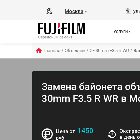
ул
Москва
▼
УСЛУГИ
Сервисный ремонт
Главная
/
Объектив
/
GF 30mm F3.5 R WR
/
За
Замена байонета объ
30mm F3.5 R WR в М
1450
Экспрес
Цена от
в день 
руб