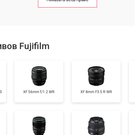
от 50 мин
о
от 80 мин
о
ов Fujifilm
лизатора
от 80 мин
о
S
XF 56mm f/1.2 WR
XF 8mm F3.5 R WR