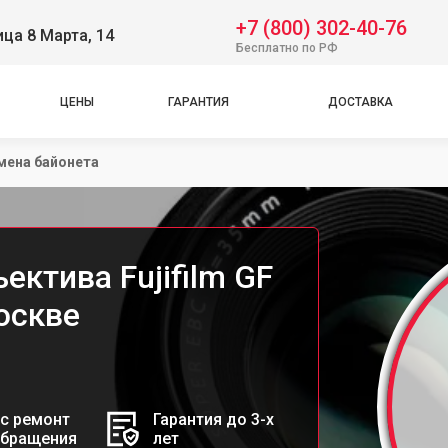
+7 (800) 302-40-76
ица 8 Марта, 14
Бесплатно по РФ
ЦЕНЫ
ГАРАНТИЯ
ДОСТАВКА
мена байонета
ектива Fujifilm GF
оскве
с ремонт
Гарантия до 3-х
обращения
лет