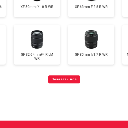
6
XF 50mm f/1.0 R WR
GF 63mm F 2.8 R WR
GF 32-64mmF4 R LM
GF 80mm f/1.7 R WR
WR