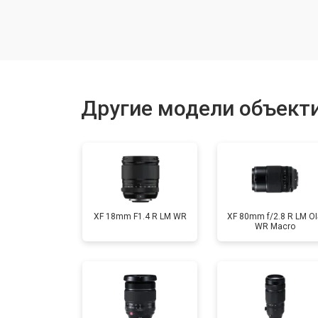
Чистка от пыли
Юстировка
Другие модели объектив
Ремонт шлейфа оптического стаби
XF 18mm F1.4 R LM WR
XF 80mm f/2.8 R LM OI
WR Macro