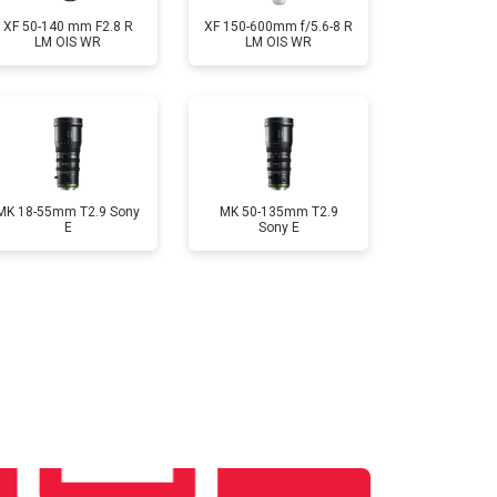
XF 50-140 mm F2.8 R
XF 150-600mm f/5.6-8 R
LM OIS WR
LM OIS WR
MK 18-55mm T2.9 Sony
MK 50-135mm T2.9
E
Sony E