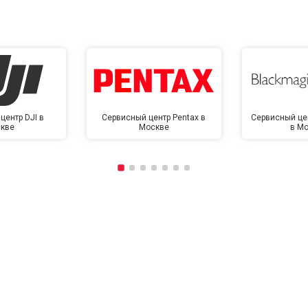
центр DJI в
Сервисный центр Pentax в
Сервисный це
кве
Москве
в М