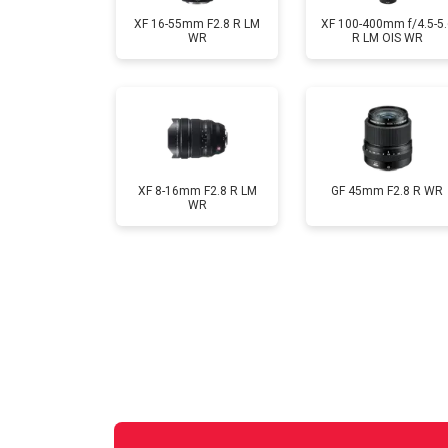
XF 16-55mm F2.8 R LM
XF 100-400mm f/4.5-5.
WR
R LM OIS WR
XF 8-16mm F2.8 R LM
GF 45mm F2.8 R WR
WR