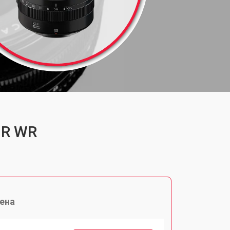
 R WR
ена