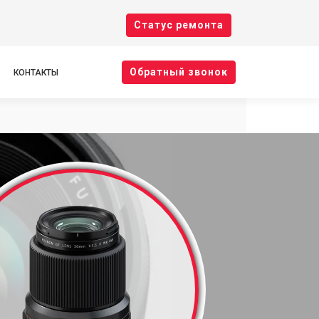
Cтатус ремонта
Oбратный звонок
КОНТАКТЫ