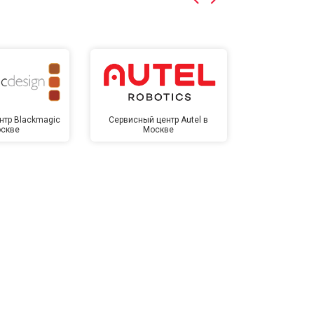
нтр Blackmagic
Сервисный центр Autel в
Сервисный 
оскве
Москве
Мо