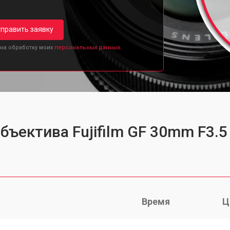
править заявку
 на обработку моих
персональных данных.
бъектива Fujifilm GF 30mm F3.5
Время
Ц