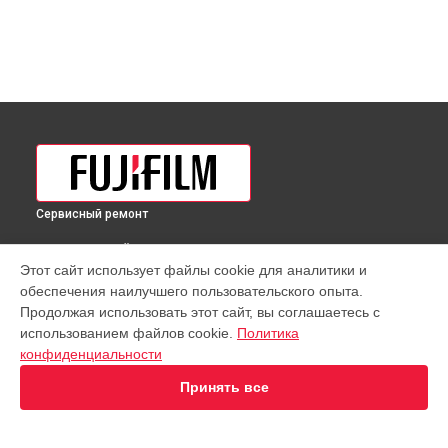
Сервисный ремонт
ВЫБЕРИ СВОЙ ГОРОД
Этот сайт использует файлы cookie для аналитики и
Восстановление узла фокусировки объектива GF 30mm
обеспечения наилучшего пользовательского опыта.
f/5.6 T/S Lens Fujifilm в
Краснодаре
Продолжая использовать этот сайт, вы соглашаетесь с
Восстановление узла фокусировки объектива GF 30mm
использованием файлов cookie.
Политика
f/5.6 T/S Lens Fujifilm в
Ростове-на-Дону
конфиденциальности
Восстановление узла фокусировки объектива GF 30mm
f/5.6 T/S Lens Fujifilm в
Нижнем Новгороде
Принять все
Восстановление узла фокусировки объектива GF 30mm
f/5.6 T/S Lens Fujifilm в
Новосибирске
Восстановление узла фокусировки объектива GF 30mm