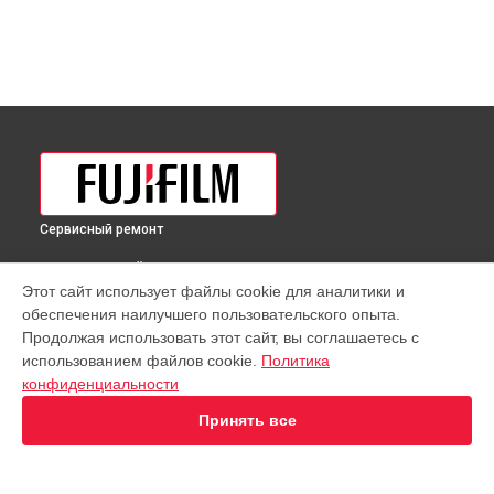
Сервисный ремонт
ВЫБЕРИ СВОЙ ГОРОД
Этот сайт использует файлы cookie для аналитики и
Юстировка объектива GF 250mmF4 R LM OIS WR Fujifilm в
обеспечения наилучшего пользовательского опыта.
Краснодаре
Продолжая использовать этот сайт, вы соглашаетесь с
Юстировка объектива GF 250mmF4 R LM OIS WR Fujifilm в
использованием файлов cookie.
Политика
Ростове-на-Дону
конфиденциальности
Юстировка объектива GF 250mmF4 R LM OIS WR Fujifilm в
Нижнем Новгороде
Принять все
Юстировка объектива GF 250mmF4 R LM OIS WR Fujifilm в
Новосибирске
Юстировка объектива GF 250mmF4 R LM OIS WR Fujifilm в