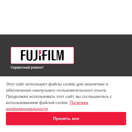
Сервисный ремонт
ВЫБЕРИ СВОЙ ГОРОД
Этот сайт использует файлы cookie для аналитики и
Чистка от пыли объектива GF 250mmF4 R LM OIS WR Fujifilm
обеспечения наилучшего пользовательского опыта.
в
Краснодаре
Продолжая использовать этот сайт, вы соглашаетесь с
Чистка от пыли объектива GF 250mmF4 R LM OIS WR Fujifilm
использованием файлов cookie.
Политика
в
Ростове-на-Дону
конфиденциальности
Чистка от пыли объектива GF 250mmF4 R LM OIS WR Fujifilm
в
Нижнем Новгороде
Принять все
Чистка от пыли объектива GF 250mmF4 R LM OIS WR Fujifilm
в
Новосибирске