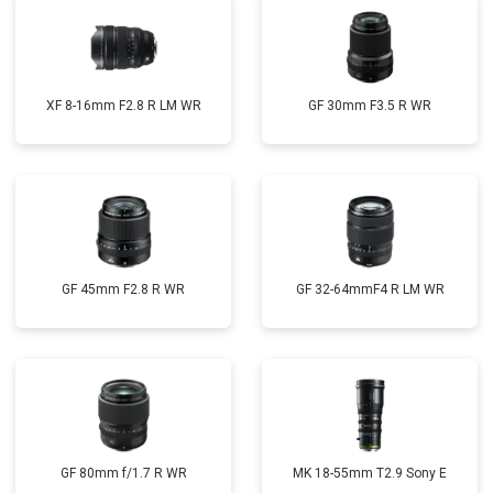
XF 8-16mm F2.8 R LM WR
GF 30mm F3.5 R WR
GF 45mm F2.8 R WR
GF 32-64mmF4 R LM WR
GF 80mm f/1.7 R WR
MK 18-55mm T2.9 Sony E