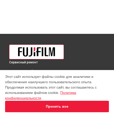
Сервисный ремонт
ВЫБЕРИ СВОЙ ГОРОД
Этот сайт использует файлы cookie для аналитики и
Восстановление узла фокусировки объектива GF 20-
обеспечения наилучшего пользовательского опыта.
35mmF4 R LM OIS WR Fujifilm в
Краснодаре
Продолжая использовать этот сайт, вы соглашаетесь с
Восстановление узла фокусировки объектива GF 20-
использованием файлов cookie.
Политика
35mmF4 R LM OIS WR Fujifilm в
Ростове-на-Дону
конфиденциальности
Восстановление узла фокусировки объектива GF 20-
35mmF4 R LM OIS WR Fujifilm в
Нижнем Новгороде
Принять все
Восстановление узла фокусировки объектива GF 20-