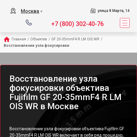
Москва
улица 8 Марта, 14
▼
+7 (800) 302-40-76
Главная
/
Объектив
/
GF 20-35mmF4 R LM OIS WR
/
Восстановление узла фокусировки
Восстановление узла
фокусировки объектива
Fujifilm GF 20-35mmF4 R LM
OIS WR в Москве
Восстановление узла фокусировки объектива Fujifilm GF
20-35mmF4 R LM OIS WR включает в себя ряд процедур,