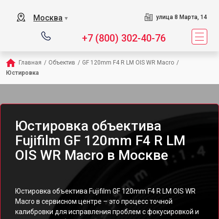
Москва
улица 8 Марта, 14
▼
+7 (800) 302-40-76
Главная
/
Объектив
/
GF 120mm F4 R LM OIS WR Macro
/
Юстировка
Юстировка объектива
Fujifilm GF 120mm F4 R LM
OIS WR Macro в Москве
Юстировка объектива Fujifilm GF 120mm F4 R LM OIS WR
Macro в сервисном центре – это процесс точной
калибровки для исправления проблем с фокусировкой и