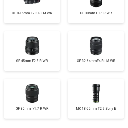
XF 8-16mm F2.8 R LM WR
GF 30mm F3.5 R WR
GF 45mm F2.8 R WR
GF 32-64mmF4 R LM WR
GF 80mm f/1.7 R WR
MK 18-55mm T2.9 Sony E