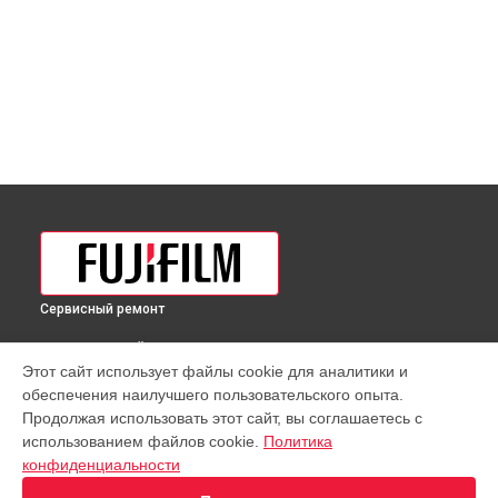
Сервисный ремонт
ВЫБЕРИ СВОЙ ГОРОД
Этот сайт использует файлы cookie для аналитики и
Юстировка объектива GF 120mm F4 R LM OIS WR Macro
обеспечения наилучшего пользовательского опыта.
Fujifilm в
Краснодаре
Продолжая использовать этот сайт, вы соглашаетесь с
Юстировка объектива GF 120mm F4 R LM OIS WR Macro
использованием файлов cookie.
Политика
Fujifilm в
Ростове-на-Дону
конфиденциальности
Юстировка объектива GF 120mm F4 R LM OIS WR Macro
Fujifilm в
Нижнем Новгороде