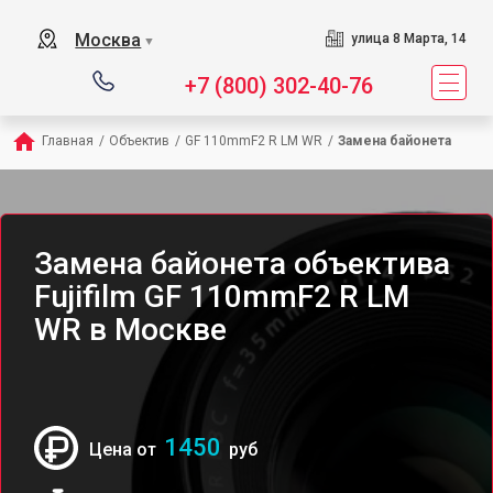
Москва
улица 8 Марта, 14
▼
+7 (800) 302-40-76
Главная
/
Объектив
/
GF 110mmF2 R LM WR
/
Замена байонета
Замена байонета объектива
Fujifilm GF 110mmF2 R LM
WR в Москве
1450
Цена от
руб