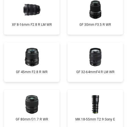
XF 8-16mm F2.8 R LM WR
GF 30mm F3.5 R WR
GF 45mm F2.8 R WR
GF 32-64mmF4 R LM WR
GF 80mm f/1.7 R WR
MK 18-55mm T2.9 Sony E