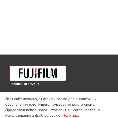
Сервисный ремонт
ВЫБЕРИ СВОЙ ГОРОД
Этот сайт использует файлы cookie для аналитики и
Разблокировка заклинивания объектива GF 110mmF2 R LM
обеспечения наилучшего пользовательского опыта.
WR Fujifilm в
Краснодаре
Продолжая использовать этот сайт, вы соглашаетесь с
Разблокировка заклинивания объектива GF 110mmF2 R LM
использованием файлов cookie.
Политика
WR Fujifilm в
Ростове-на-Дону