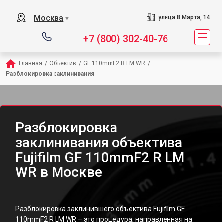
Москва
улица 8 Марта, 14
▼
+7 (800) 302-40-76
Главная
/
Объектив
/
GF 110mmF2 R LM WR
/
Разблокировка заклинивания
Разблокировка
заклинивания объектива
Fujifilm GF 110mmF2 R LM
WR в Москве
Разблокировка заклинившего объектива Fujifilm GF
110mmF2 R LM WR – это процедура, направленная на