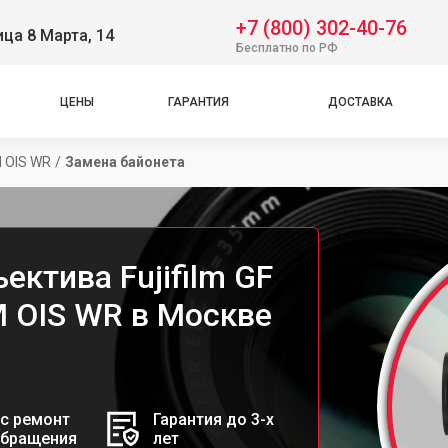
+7 (800) 302-40-76
ица 8 Марта, 14
Бесплатно по РФ
ЦЕНЫ
ГАРАНТИЯ
ДОСТАВКА
 OIS WR
/
Замена байонета
ектива Fujifilm GF
M OIS WR в Москве
с ремонт
Гарантия до 3-х
обращения
лет