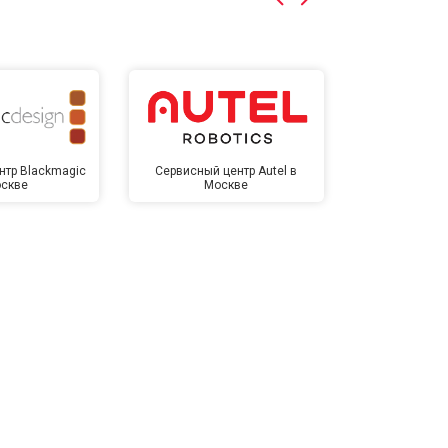
нтр Blackmagic
Сервисный центр Autel в
Сервисный 
оскве
Москве
Мо