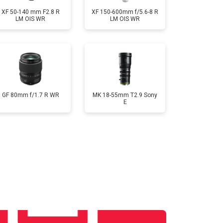
XF 50-140 mm F2.8 R
XF 150-600mm f/5.6-8 R
LM OIS WR
LM OIS WR
GF 80mm f/1.7 R WR
MK 18-55mm T2.9 Sony
E