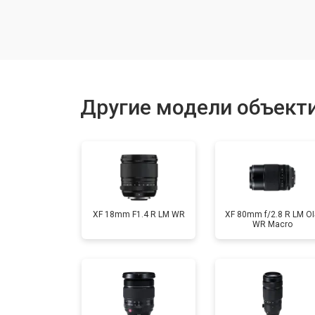
Чистка от пыли
Юстировка
Другие модели объектив
Ремонт шлейфа оптического стаби
XF 18mm F1.4 R LM WR
XF 80mm f/2.8 R LM OI
WR Macro