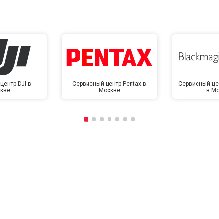
центр DJI в
Сервисный центр Pentax в
Сервисный це
кве
Москве
в М