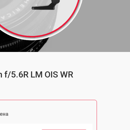
 f/5.6R LM OIS WR
ена