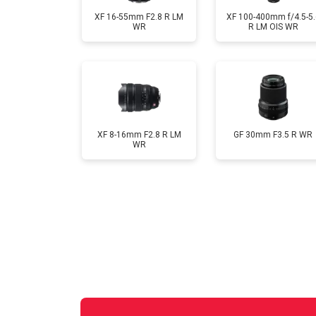
XF 16-55mm F2.8 R LM
XF 100-400mm f/4.5-5.
WR
R LM OIS WR
XF 8-16mm F2.8 R LM
GF 30mm F3.5 R WR
WR