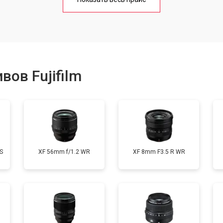
от 50 мин
о
от 80 мин
о
ов Fujifilm
лизатора
от 80 мин
о
S
XF 56mm f/1.2 WR
XF 8mm F3.5 R WR