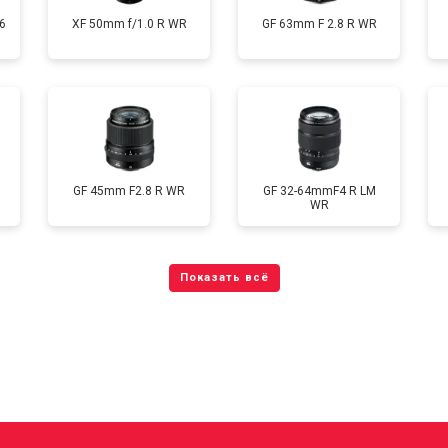
6
XF 50mm f/1.0 R WR
GF 63mm F 2.8 R WR
GF 45mm F2.8 R WR
GF 32-64mmF4 R LM
WR