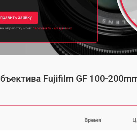
править заявку
 на обработку моих
персональных данных.
бъектива Fujifilm GF 100-200mm
Время
Ц