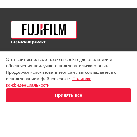
Сервисный ремонт
ВЫБЕРИ СВОЙ ГОРОД
Этот сайт использует файлы cookie для аналитики и
Замена дисплея (экрана) фотовспышки Fujifilm в
обеспечения наилучшего пользовательского опыта.
Краснодаре
Продолжая использовать этот сайт, вы соглашаетесь с
Замена дисплея (экрана) фотовспышки Fujifilm в
Ростове-
использованием файлов cookie.
Политика
на-Дону
конфиденциальности
Замена дисплея (экрана) фотовспышки Fujifilm в
Нижнем
Новгороде
Принять все
Замена дисплея (экрана) фотовспышки Fujifilm в
Новосибирске
Замена дисплея (экрана) фотовспышки Fujifilm в
Челябинске
Замена дисплея (экрана) фотовспышки Fujifilm в
УСТРОЙСТВА
Екатеринбурге