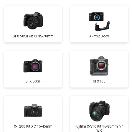
GFX 50SII Kit GF35-70mm
X-Pro2 Body
GFX 50SII
GFX100
X-T200 Kit XC 15-45mm
Fujifilm X-S10 Kit 16-80mm f/4
WR