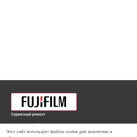
Сервисный ремонт
ВЫБЕРИ СВОЙ ГОРОД
Этот сайт использует файлы cookie для аналитики и
Чистка матрицы фотоаппарата GFX100 Fujifilm в