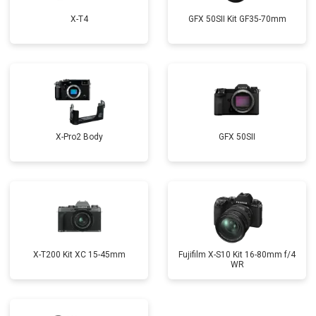
X-T4
GFX 50SII Kit GF35-70mm
X-Pro2 Body
GFX 50SII
X-T200 Kit XC 15-45mm
Fujifilm X-S10 Kit 16-80mm f/4
WR