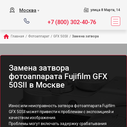
Москва
улица 8 Марта, 14
▼
+7 (800) 302-40-76
Главная
/
Фотоаппарат
/
GFX 50SII
/
Замена затвора
Замена затвора
фотоаппарата Fujifilm GFX
50SII в Москве
Износ или неисправность затвора фотоаппарата Fujifilm
GFX 50SII может привести к проблемам с экспозицией и
качеством изображения.
Проблемы могут включать задержку срабатывания