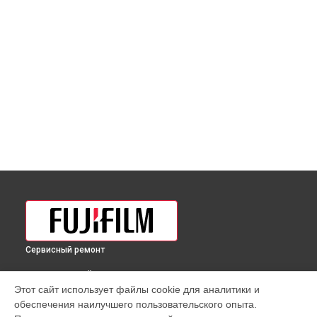
Сервисный ремонт
ВЫБЕРИ СВОЙ ГОРОД
Этот сайт использует файлы cookie для аналитики и
Замена затвора фотоаппарата GFX 50SII Fujifilm в
обеспечения наилучшего пользовательского опыта.
Краснодаре