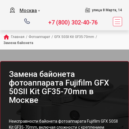
Москва
улица 8 Марта, 14
▼
+7 (800) 302-40-76
Главная
/
Фотоаппарат
/
GFX 50SII Kit GF35-70mm
/
Замена байонета
Замена байонета
фотоаппарата Fujifilm GFX
50SII Kit GF35-70mm в
Москве
Неисправности байонета фотоаппарата Fujifilm GFX 50SII
Kit GF35-70mm, включая сложности с креплением