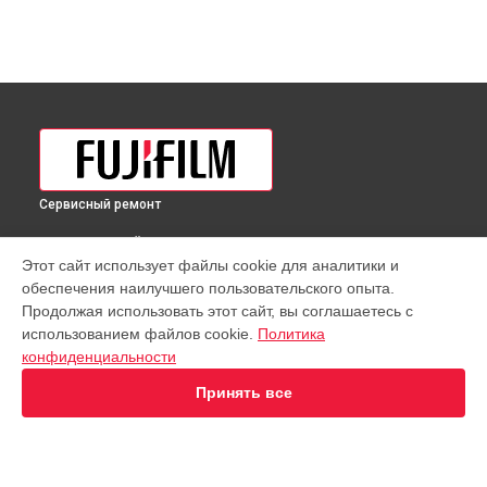
Сервисный ремонт
ВЫБЕРИ СВОЙ ГОРОД
Этот сайт использует файлы cookie для аналитики и
Ремонт фотоаппарата Fujifilm в
Краснодаре
обеспечения наилучшего пользовательского опыта.
Ремонт фотоаппарата Fujifilm в
Ростове-на-Дону
Продолжая использовать этот сайт, вы соглашаетесь с
Ремонт фотоаппарата Fujifilm в
Нижнем Новгороде
использованием файлов cookie.
Политика
конфиденциальности
Ремонт фотоаппарата Fujifilm в
Новосибирске
Ремонт фотоаппарата Fujifilm в
Челябинске
Принять все
Ремонт фотоаппарата Fujifilm в
Екатеринбурге
Ремонт фотоаппарата Fujifilm в
Казани
Ремонт фотоаппарата Fujifilm в
Уфе
Ремонт фотоаппарата Fujifilm в
Воронеже